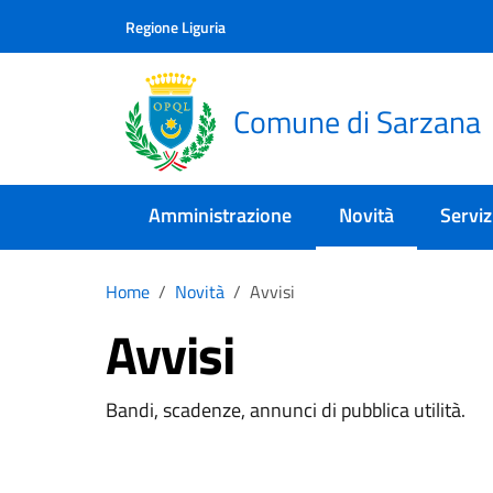
Skip to main content
Comune di Sarzana
Regione Liguria
Comune di Sarzana
Amministrazione
Novità
Serviz
Home
Novità
Avvisi
Avvisi
Bandi, scadenze, annunci di pubblica utilità.