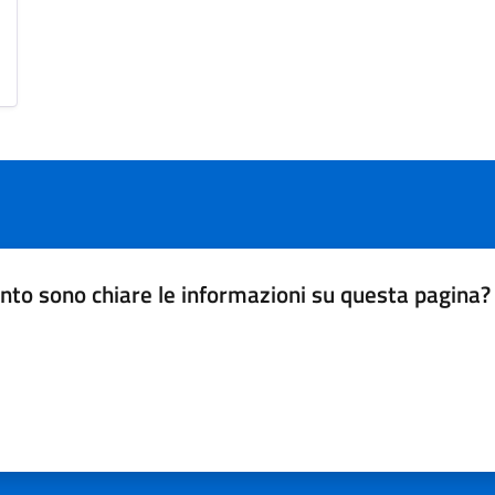
nto sono chiare le informazioni su questa pagina?
da 1 a 5 stelle la pagina
a 5 stelle su 5
a 4 stelle su 5
a 3 stelle su 5
a 2 stelle su 5
a 1 stelle su 5