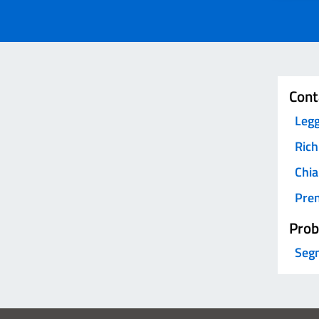
Invia
Cont
Legg
Rich
Chia
Pre
Prob
Segn