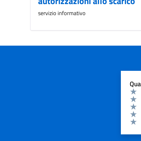
autorizzazioni allo scarico
servizio informativo
Qua
Valuta 
Valut
Valut
Valut
Valut
Valut