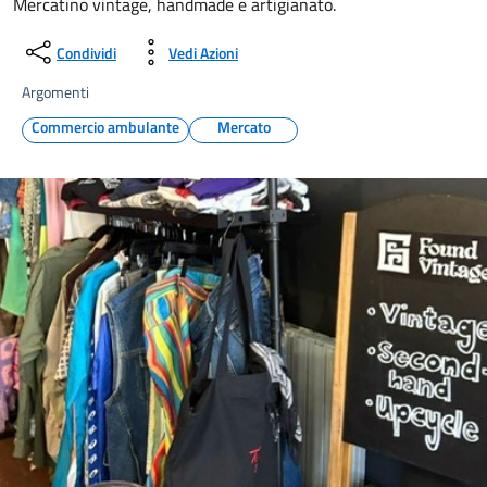
Mercatino vintage, handmade e artigianato.
Condividi
Vedi Azioni
Argomenti
Commercio ambulante
Mercato