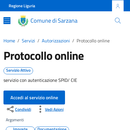
Skip to main content
Comune di Sarzana
Regione Liguria
Comune di Sarzana
Home
Servizi
Autorizzazioni
Protocollo online
Protocollo online
Servizio Attivo
servizio con autenticazione SPID/ CIE
Accedi al servizio online
Condividi
Vedi Azioni
Argomenti
Imposte
Documentazione