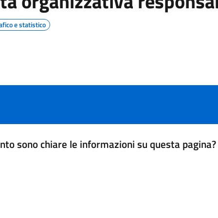
ta organizzativa responsa
ico e statistico
nto sono chiare le informazioni su questa pagina?
da 1 a 5 stelle la pagina
a 5 stelle su 5
a 4 stelle su 5
a 3 stelle su 5
a 2 stelle su 5
a 1 stelle su 5