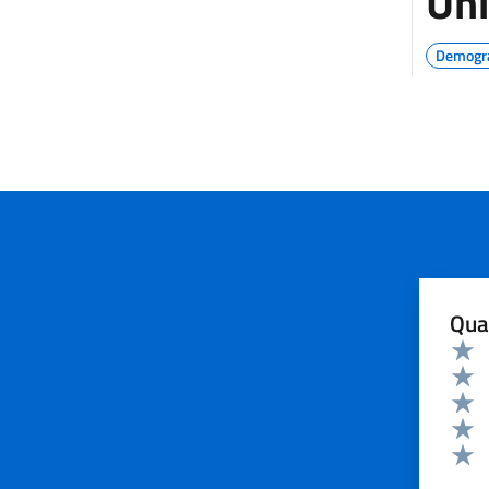
Uni
Demograf
Qua
Valuta 
Valut
Valut
Valut
Valut
Valut