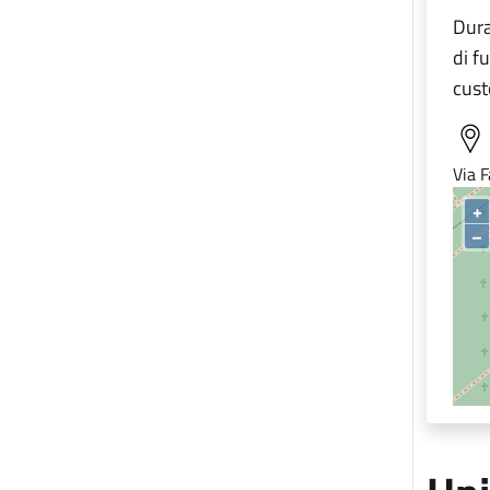
Dura
di f
cust
Via F
+
–