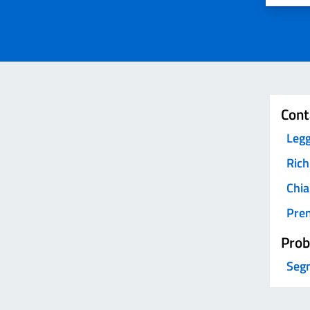
Invia
Cont
Legg
Rich
Chia
Pre
Prob
Segn