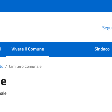
Segui
i
Vivere il Comune
Sindaco
lto
Cimitero Comunale
le
nale.