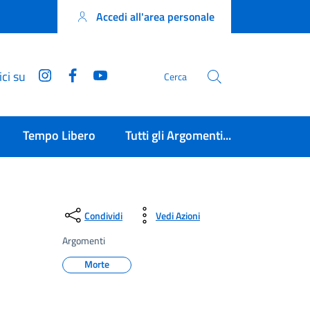
Accedi all'area personale
Instagram
Facebook
YouTube
ci su
Cerca
Tempo Libero
Tutti gli Argomenti...
Condividi
Vedi Azioni
Argomenti
Morte