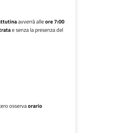
ttutina
avverrà alle
ore 7:00
trata
e senza la presenza del
itero osserva
orario