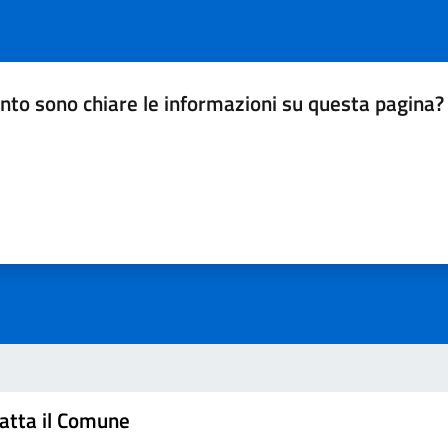
nto sono chiare le informazioni su questa pagina?
da 1 a 5 stelle la pagina
a 5 stelle su 5
a 4 stelle su 5
a 3 stelle su 5
a 2 stelle su 5
a 1 stelle su 5
atta il Comune