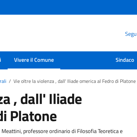
Segui
i
Vivere il Comune
Sindaco
rali
Vie oltre la violenza , dall' Iliade omerica al Fedro di Platone
a , dall' Iliade
di Platone
eattini, professore ordinario di Filosofia Teoretica e