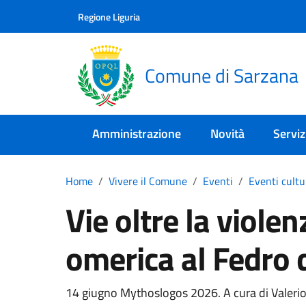
Skip to main content
Comune di Sarzana
Regione Liguria
Comune di Sarzana
Amministrazione
Novità
Serviz
Home
Vivere il Comune
Eventi
Eventi cultu
Vie oltre la violenz
omerica al Fedro 
14 giugno Mythoslogos 2026. A cura di Valerio M