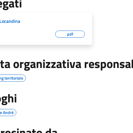
egati
Locandina
pdf
ta organizzativa responsa
g territoriale
ghi
De Andrè
rocinato da