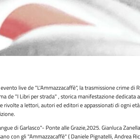
o evento live de "L'Ammazzacaffè", la trasmissione crime di 
a de "I Libri per strada" , storica manifestazione dedicata al l
ve rivolte a lettori, autori ed editori e appassionati di ogni 
izione.
angue di Garlasco"- Ponte alle Grazie,2025. Gianluca Zanell
ano con gli "Ammazzacaffè" ( Daniele Pignatelli, Andrea Ric