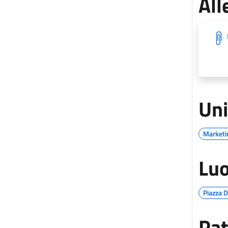
All
Uni
Marketin
Luo
Piazza 
Pat