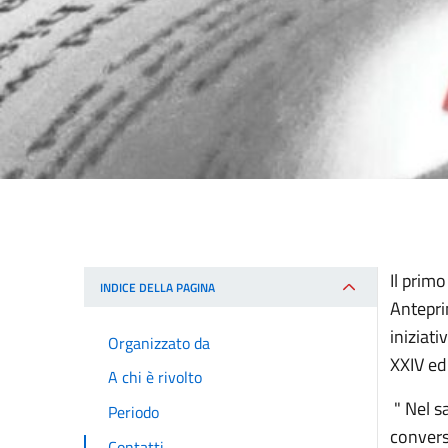
Il prim
INDICE DELLA PAGINA
Anteprim
iniziati
Organizzato da
XXIV ed
A chi è rivolto
" Nel s
Periodo
convers
Contatti