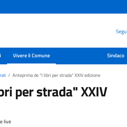
Segui
i
Vivere il Comune
Sindaco
rali
Anteprima de "I libri per strada" XXIV edizione
bri per strada" XXIV
e live