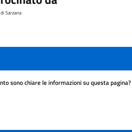
di Sarzana
nto sono chiare le informazioni su questa pagina?
da 1 a 5 stelle la pagina
a 5 stelle su 5
a 4 stelle su 5
a 3 stelle su 5
a 2 stelle su 5
a 1 stelle su 5