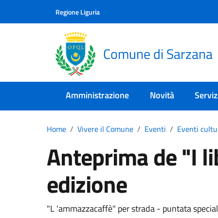
Skip to main content
Comune di Sarzana
Regione Liguria
Comune di Sarzana
Amministrazione
Novità
Serviz
Home
Vivere il Comune
Eventi
Eventi cultu
Anteprima de "I li
edizione
"L 'ammazzacaffè" per strada - puntata special