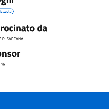
atteotti
rocinato da
 DI SARZANA
onsor
uria