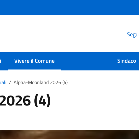
Segui
i
Vivere il Comune
Sindaco
rali
Alpha-Moonland 2026 (4)
2026 (4)