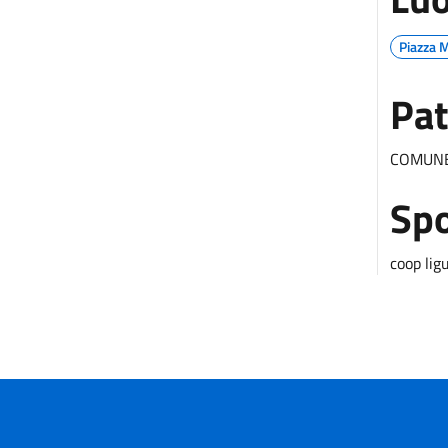
Piazza M
Pat
COMUNE
Sp
coop lig