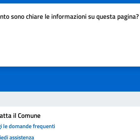
nto sono chiare le informazioni su questa pagina?
da 1 a 5 stelle la pagina
a 5 stelle su 5
a 4 stelle su 5
a 3 stelle su 5
a 2 stelle su 5
a 1 stelle su 5
atta il Comune
i le domande frequenti
iedi assistenza