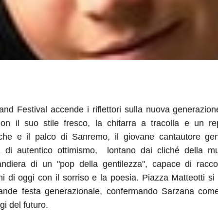
d Festival accende i riflettori sulla nuova generazione 
Con il suo stile fresco, la chitarra a tracolla e un r
fiche e il palco di Sanremo, il giovane cantautore 
a di autentico ottimismo,
lontano dai cliché della mu
andiera di un "pop della gentilezza", capace di raccon
i di oggi con il sorriso e la poesia. Piazza Matteotti s
ande festa generazionale, confermando Sarzana come c
gi del futuro.