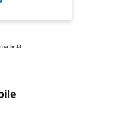
na
.moonland.it
bile