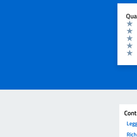
Qua
Valuta 
Valut
Valut
Valut
Valut
Valut
Invia
Cont
Legg
Rich