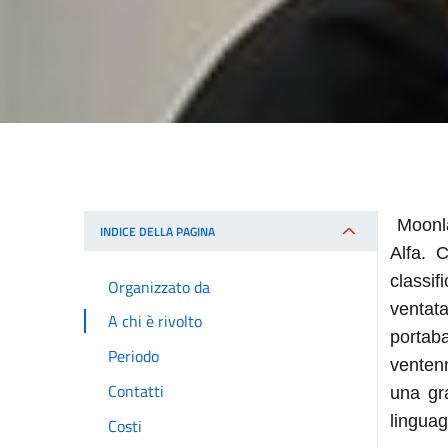
Moonlan
INDICE DELLA PAGINA
Alfa. 
classi
Organizzato da
ventat
A chi è rivolto
portab
Periodo
ventenn
Contatti
una gr
linguag
Costi