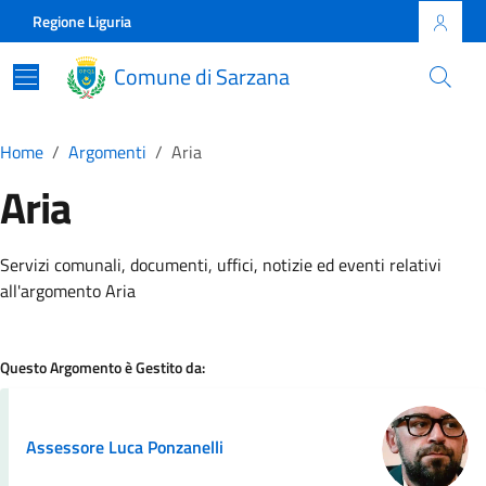
Skip to main content
Comune di Sarzana
Regione Liguria
Comune di Sarzana
Home
Argomenti
Aria
Aria
Dettagli della Notizia
Servizi comunali, documenti, uffici, notizie ed eventi relativi
all'argomento Aria
Questo Argomento è Gestito da:
Assessore Luca Ponzanelli