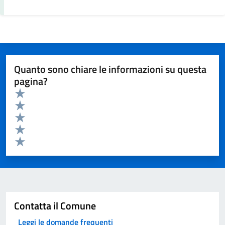
Quanto sono chiare le informazioni su questa
pagina?
Valuta da 1 a 5 stelle la pagina
Valuta 5 stelle su 5
Valuta 4 stelle su 5
Valuta 3 stelle su 5
Valuta 2 stelle su 5
Valuta 1 stelle su 5
Invia
Contatta il Comune
Leggi le domande frequenti