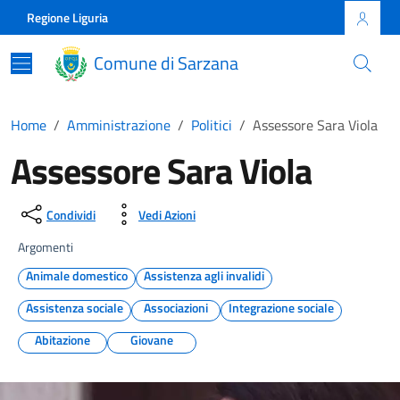
Skip to main content
Comune di Sarzana
Regione Liguria
Comune di Sarzana
Home
Amministrazione
Politici
Assessore Sara Viola
Assessore Sara Viola
Condividi
Vedi Azioni
Argomenti
Animale domestico
Assistenza agli invalidi
Assistenza sociale
Associazioni
Integrazione sociale
Abitazione
Giovane