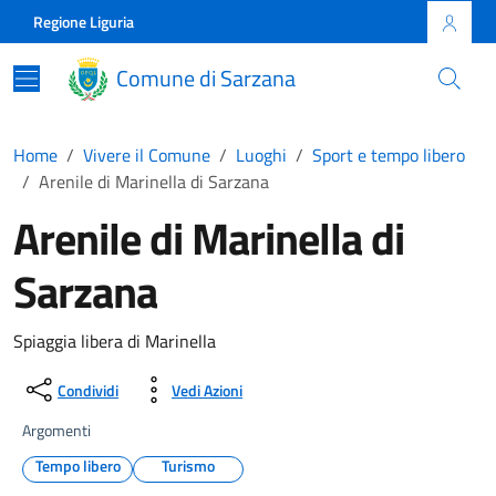
Skip to main content
Comune di Sarzana
Regione Liguria
Comune di Sarzana
Home
Vivere il Comune
Luoghi
Sport e tempo libero
Arenile di Marinella di Sarzana
Arenile di Marinella di
Sarzana
Spiaggia libera di Marinella
Condividi
Vedi Azioni
Argomenti
Tempo libero
Turismo