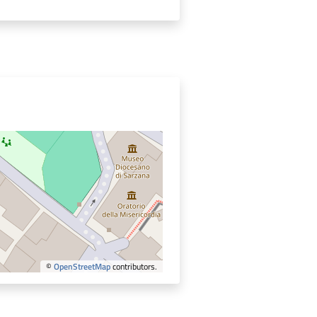
©
OpenStreetMap
contributors.