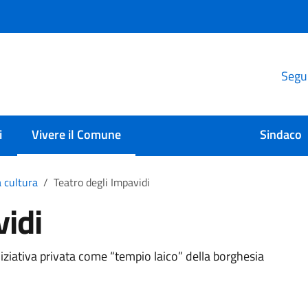
Segui
i
Vivere il Comune
Sindaco
a cultura
Teatro degli Impavidi
vidi
ziativa privata come “tempio laico” della borghesia