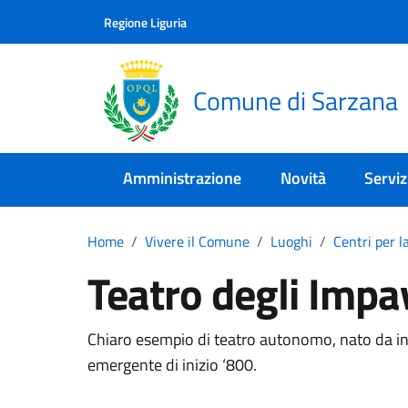
Skip to main content
Comune di Sarzana
Regione Liguria
Comune di Sarzana
Amministrazione
Novità
Serviz
Home
Vivere il Comune
Luoghi
Centri per l
Teatro degli Impa
Chiaro esempio di teatro autonomo, nato da ini
emergente di inizio ‘800.