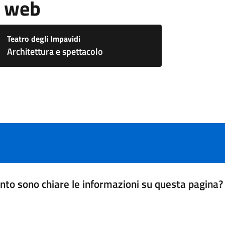
i web
Teatro degli Impavidi
Architettura e spettacolo
nto sono chiare le informazioni su questa pagina?
da 1 a 5 stelle la pagina
a 5 stelle su 5
a 4 stelle su 5