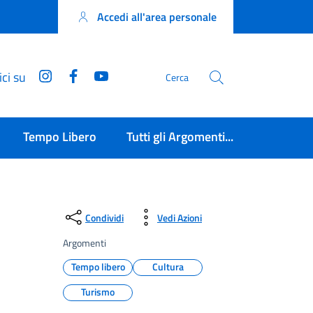
Accedi all'area personale
Instagram
Facebook
YouTube
ci su
Cerca
Tempo Libero
Tutti gli Argomenti...
Condividi
Vedi Azioni
Argomenti
Tempo libero
Cultura
Turismo