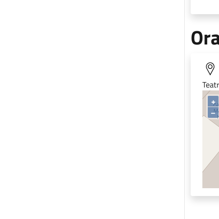
Ora
Teatr
+
–