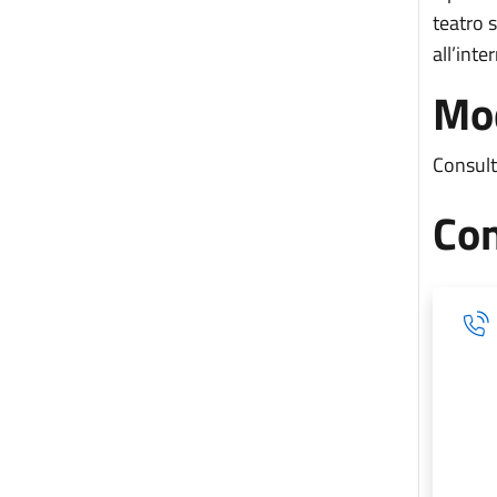
teatro 
all’inte
Mod
Consulta
Con