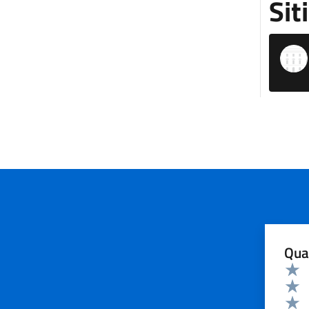
Sit
Qua
Valuta 
Valut
Valut