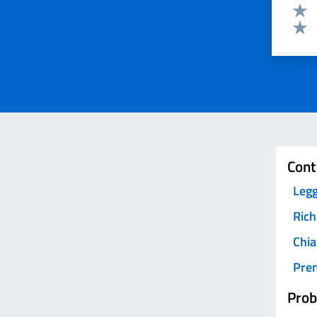
Valut
Valut
Valut
Invia
Cont
Legg
Rich
Chia
Pre
Prob