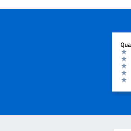
Qua
Valuta 
Valut
Valut
Valut
Valut
Valut
Invia