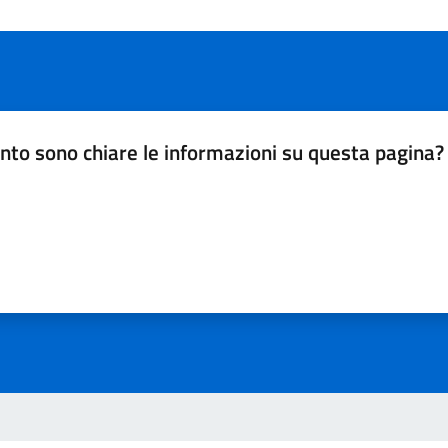
nto sono chiare le informazioni su questa pagina?
da 1 a 5 stelle la pagina
a 5 stelle su 5
a 4 stelle su 5
a 3 stelle su 5
a 2 stelle su 5
a 1 stelle su 5