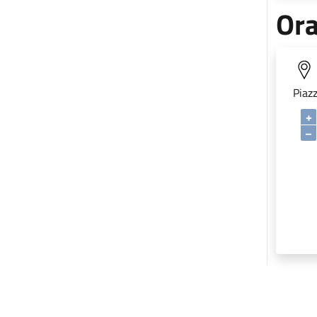
Ora
Piaz
+
–