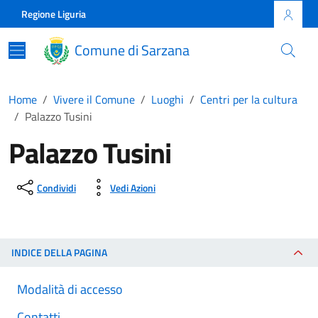
Skip to main content
Comune di Sarzana
Regione Liguria
Comune di Sarzana
Home
Vivere il Comune
Luoghi
Centri per la cultura
Palazzo Tusini
Palazzo Tusini
Condividi
Vedi Azioni
INDICE DELLA PAGINA
Modalità di accesso
Contatti