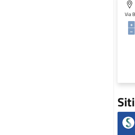
Via 
+
–
Sit