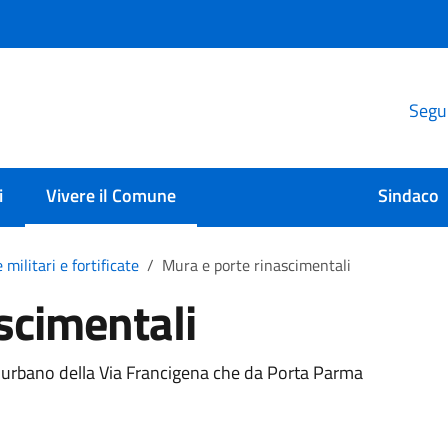
Segui
i
Vivere il Comune
Sindaco
 militari e fortificate
Mura e porte rinascimentali
scimentali
rio urbano della Via Francigena che da Porta Parma