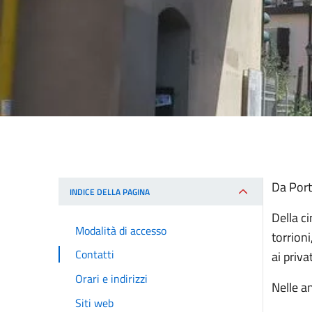
Da Port
INDICE DELLA PAGINA
Della c
Modalità di accesso
torrioni
Contatti
ai priva
Orari e indirizzi
Nelle a
Siti web