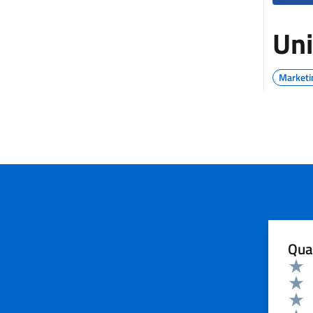
Uni
Marketin
Qua
Valuta 
Valut
Valut
Valut