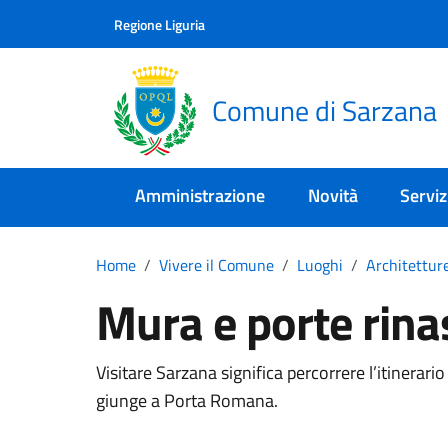
Skip to main content
Comune di Sarzana
Regione Liguria
Comune di Sarzana
Amministrazione
Novità
Serviz
Home
Vivere il Comune
Luoghi
Architetture
Mura e porte rina
Visitare Sarzana significa percorrere l’itinera
giunge a Porta Romana.