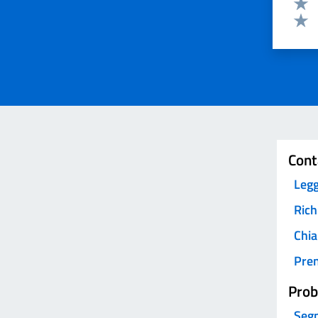
Valut
Valut
Invia
Cont
Legg
Rich
Chia
Pre
Prob
Segn