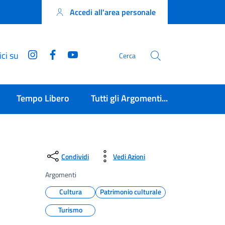
Accedi all'area personale
Instagram
Facebook
YouTube
ci su
Cerca
Tempo Libero
Tutti gli Argomenti...
Condividi
Vedi Azioni
Argomenti
Cultura
Patrimonio culturale
Turismo