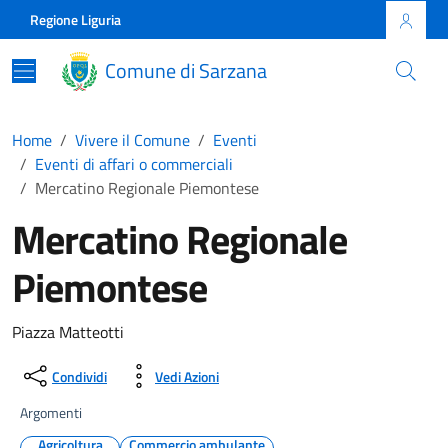
Skip to main content
Comune di Sarzana
Regione Liguria
Comune di Sarzana
Home
Vivere il Comune
Eventi
Eventi di affari o commerciali
Mercatino Regionale Piemontese
Mercatino Regionale
Piemontese
Piazza Matteotti
Condividi
Vedi Azioni
Argomenti
Agricoltura
Commercio ambulante