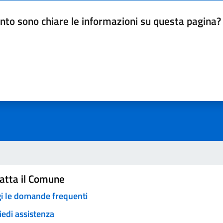
nto sono chiare le informazioni su questa pagina?
da 1 a 5 stelle la pagina
a 5 stelle su 5
a 4 stelle su 5
a 3 stelle su 5
a 2 stelle su 5
a 1 stelle su 5
atta il Comune
i le domande frequenti
iedi assistenza