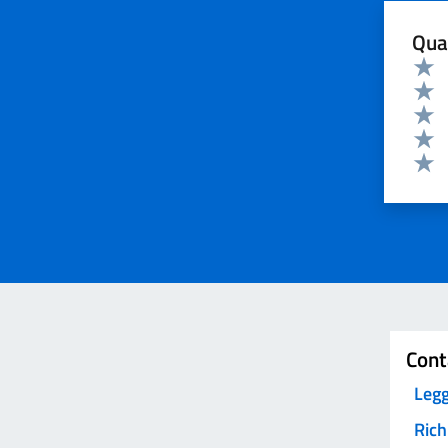
Qua
Valuta 
Valut
Valut
Valut
Valut
Valut
Invia
Cont
Legg
Rich