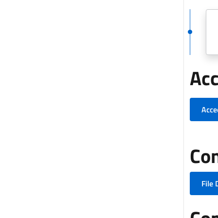
Acc
Acced
Con
File