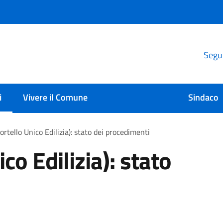
Segui
i
Vivere il Comune
Sindaco
rtello Unico Edilizia): stato dei procedimenti
co Edilizia): stato