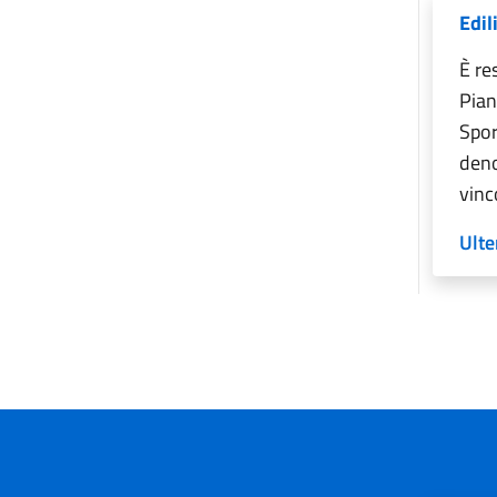
Edil
È re
Pian
Spor
deno
vinc
Ulte