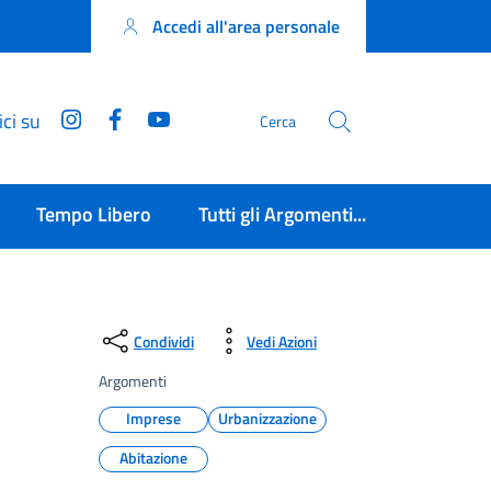
Accedi all'area personale
Instagram
Facebook
YouTube
ci su
Cerca
Tempo Libero
Tutti gli Argomenti...
Condividi
Vedi Azioni
Argomenti
Imprese
Urbanizzazione
Abitazione