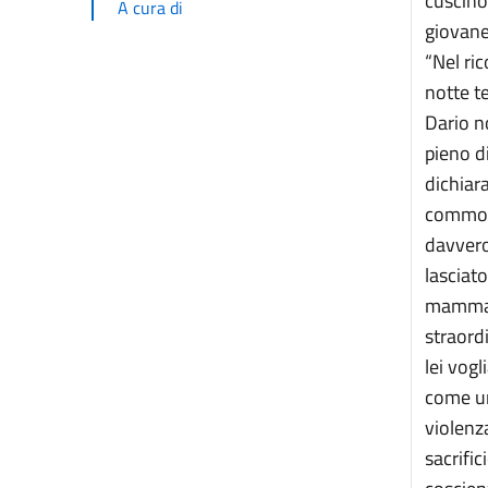
cuscino
A cura di
giovane
“Nel ri
notte te
Dario n
pieno di
dichiar
commozi
davvero
lasciato
mamma, 
straord
lei vog
come un 
violenz
sacrific