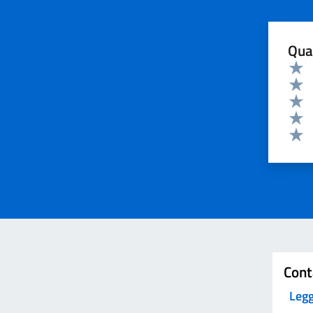
Qua
Valuta 
Valut
Valut
Valut
Valut
Valut
Invia
Cont
Legg