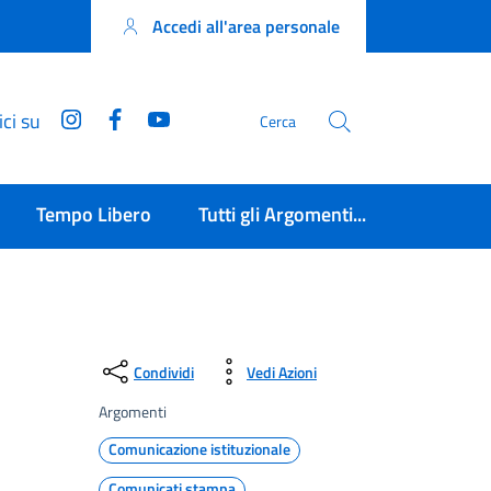
Accedi all'area personale
Instagram
Facebook
YouTube
ci su
Cerca
Tempo Libero
Tutti gli Argomenti...
Condividi
Vedi Azioni
Argomenti
Comunicazione istituzionale
Comunicati stampa