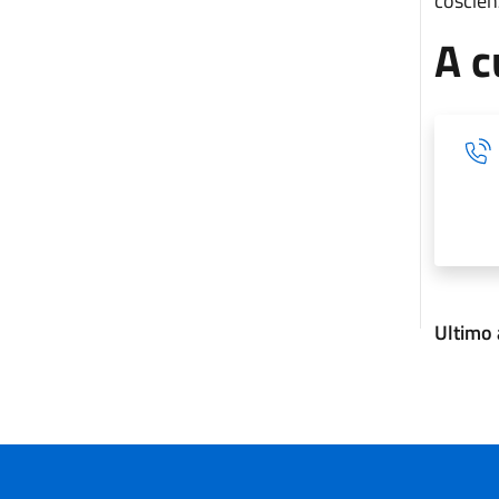
coscienz
A c
Ultimo