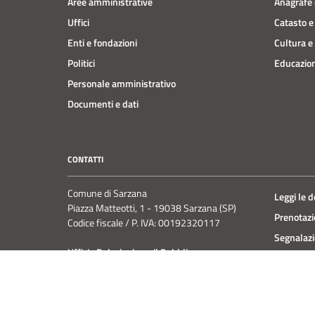
Aree amministrative
Anagrafe e
Uffici
Catasto e
Enti e fondazioni
Cultura e
Politici
Educazion
Personale amministrativo
Documenti e dati
CONTATTI
Comune di Sarzana
Leggi le 
Piazza Matteotti, 1 - 19038 Sarzana (SP)
Prenotaz
Codice fiscale / P. IVA: 00192320117
Segnalazi
Ufficio Relazioni con il Pubblico
Richiesta
PE:
urp@comune.sarzana.sp.it
PEC:
protocollo.comune.sarzana@postecert.it
Centralino unico: +39 0187 6141