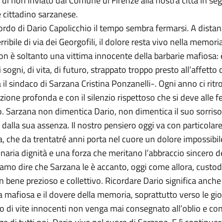
 di fiori inviato dal Comune di Firenze alla nostra città in s
 cittadino sarzanese.
cordo di Dario Capolicchio il tempo sembra fermarsi. A distan
rribile di via dei Georgofili, il dolore resta vivo nella memo
on è soltanto una vittima innocente della barbarie mafiosa: è
 sogni, di vita, di futuro, strappato troppo presto all’affetto d
a il sindaco di Sarzana Cristina Ponzanelli-. Ogni anno ci r
one profonda e con il silenzio rispettoso che si deve alle f
. Sarzana non dimentica Dario, non dimentica il suo sorriso
 dalla sua assenza. Il nostro pensiero oggi va con particolare
che da trentatré anni porta nel cuore un dolore impossibi
inaria dignità e una forza che meritano l’abbraccio sincero d
liamo dire che Sarzana le è accanto, oggi come allora, custo
bene prezioso e collettivo. Ricordare Dario significa anche ri
a mafiosa e il dovere della memoria, soprattutto verso le gio
io di vite innocenti non venga mai consegnato all’oblio e con