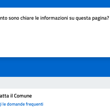
nto sono chiare le informazioni su questa pagina?
da 1 a 5 stelle la pagina
a 5 stelle su 5
a 4 stelle su 5
a 3 stelle su 5
a 2 stelle su 5
a 1 stelle su 5
atta il Comune
i le domande frequenti