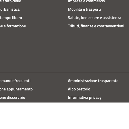
 stato civile
Imprese e commercio
 urbanistica
Mobilità e trasporti
 tempo libero
Salute, benessere e assistenza
e e formazione
Tributi, finanze e contravvenzioni
domande frequenti
Amministrazione trasparente
ione appuntamento
Albo pretorio
one disservizio
Informativa privacy
 d'assistenza
Note legali
Dichiarazione di accessibilità