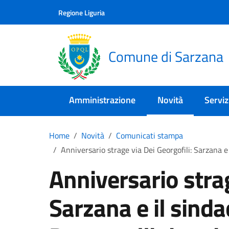
Skip to main content
Comune di Sarzana
Regione Liguria
Comune di Sarzana
Amministrazione
Novità
Serviz
Home
Novità
Comunicati stampa
Anniversario strage via Dei Georgofili: Sarzana e
Anniversario strag
Sarzana e il sinda