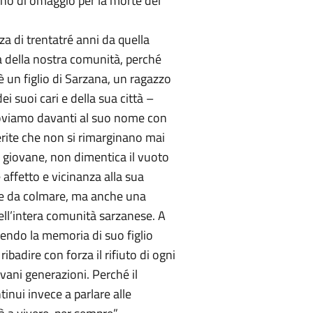
egno di omaggio per la morte del
za di trentatré anni da quella
ria della nostra comunità, perché
 un figlio di Sarzana, un ragazzo
ei suoi cari e della sua città –
itroviamo davanti al suo nome con
erite che non si rimarginano mai
 giovane, non dimentica il vuoto
 affetto e vicinanza alla sua
le da colmare, ma anche una
ell’intera comunità sarzanese. A
dendo la memoria di suo figlio
badire con forza il rifiuto di ogni
vani generazioni. Perché il
tinui invece a parlare alle