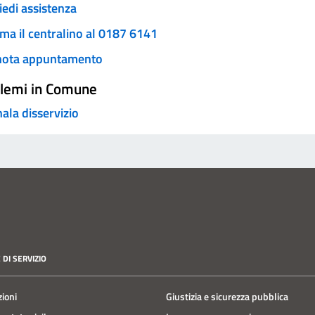
iedi assistenza
ma il centralino al 0187 6141
nota appuntamento
lemi in Comune
ala disservizio
 DI SERVIZIO
zioni
Giustizia e sicurezza pubblica