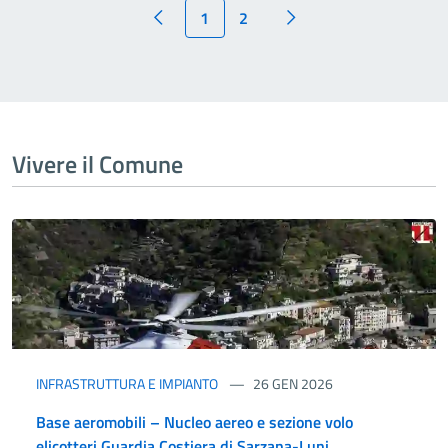
1
2
Vivere il Comune
INFRASTRUTTURA E IMPIANTO
26 GEN 2026
Base aeromobili – Nucleo aereo e sezione volo
elicotteri Guardia Costiera di Sarzana-Luni