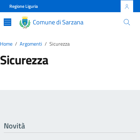
Skip to main content
Comune di Sarzana
Regione Liguria
Comune di Sarzana
Home
Argomenti
Sicurezza
Sicurezza
Dettagli della Notizia
Novità