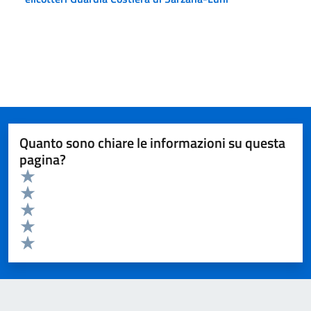
Quanto sono chiare le informazioni su questa
pagina?
Valuta da 1 a 5 stelle la pagina
Valuta 5 stelle su 5
Valuta 4 stelle su 5
Valuta 3 stelle su 5
Valuta 2 stelle su 5
Valuta 1 stelle su 5
Invia