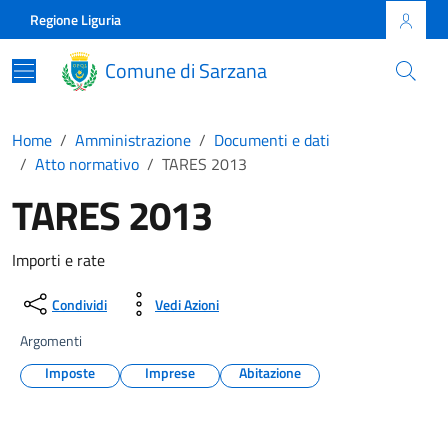
Skip to main content
Comune di Sarzana
Regione Liguria
Comune di Sarzana
Home
Amministrazione
Documenti e dati
Atto normativo
TARES 2013
TARES 2013
Importi e rate
Condividi
Vedi Azioni
Argomenti
Imposte
Imprese
Abitazione